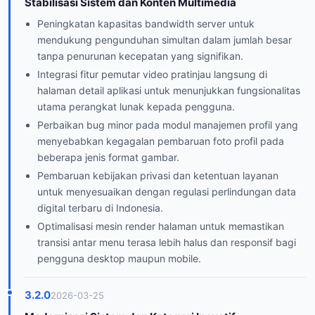
Stabilisasi Sistem dan Konten Multimedia
Peningkatan kapasitas bandwidth server untuk
mendukung pengunduhan simultan dalam jumlah besar
tanpa penurunan kecepatan yang signifikan.
Integrasi fitur pemutar video pratinjau langsung di
halaman detail aplikasi untuk menunjukkan fungsionalitas
utama perangkat lunak kepada pengguna.
Perbaikan bug minor pada modul manajemen profil yang
menyebabkan kegagalan pembaruan foto profil pada
beberapa jenis format gambar.
Pembaruan kebijakan privasi dan ketentuan layanan
untuk menyesuaikan dengan regulasi perlindungan data
digital terbaru di Indonesia.
Optimalisasi mesin render halaman untuk memastikan
transisi antar menu terasa lebih halus dan responsif bagi
pengguna desktop maupun mobile.
3.2.0
2026-03-25