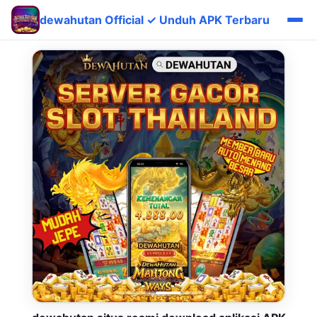
dewahutan Official ✓ Unduh APK Terbaru