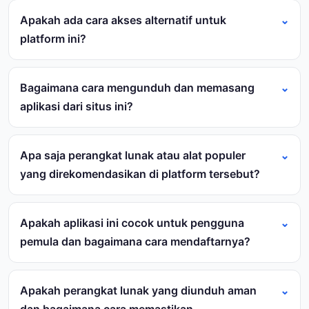
Apakah ada cara akses alternatif untuk
platform ini?
Bagaimana cara mengunduh dan memasang
aplikasi dari situs ini?
Apa saja perangkat lunak atau alat populer
yang direkomendasikan di platform tersebut?
Apakah aplikasi ini cocok untuk pengguna
pemula dan bagaimana cara mendaftarnya?
Apakah perangkat lunak yang diunduh aman