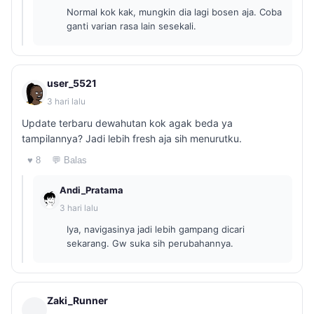
Normal kok kak, mungkin dia lagi bosen aja. Coba
ganti varian rasa lain sesekali.
user_5521
3 hari lalu
Update terbaru dewahutan kok agak beda ya
tampilannya? Jadi lebih fresh aja sih menurutku.
♥ 8
💬 Balas
Andi_Pratama
3 hari lalu
Iya, navigasinya jadi lebih gampang dicari
sekarang. Gw suka sih perubahannya.
Zaki_Runner