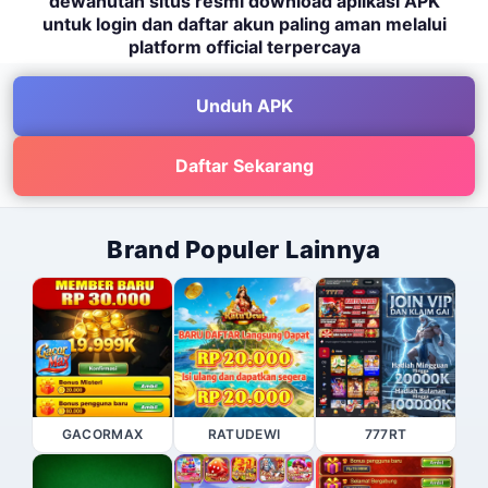
dewahutan situs resmi download aplikasi APK
untuk login dan daftar akun paling aman melalui
platform official terpercaya
Unduh APK
Daftar Sekarang
Brand Populer Lainnya
GACORMAX
RATUDEWI
777RT