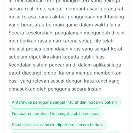
ini menawarkan fitur pendingin CPU yang bekerja
secara real-time, sangat membantu saat perangkat
mulai terasa panas akibat penggunaan multitasking
yang berat atau bermain game dalam waktu lama.
Secara keseluruhan, pengalaman mengunduh di sini
memberikan rasa aman karena setiap file telah
melalui proses pemindaian virus yang sangat ketat
sebelum dipublikasikan kepada publik luas.
Keandalan sistem pencarian di dalam aplikasi juga
patut diacungi jempol karena mampu memberikan
hasil yang relevan sesuai dengan kata kunci yang
dimasukkan oleh pengguna secara instan.
Antarmuka pengguna sangat intuitif dan mudah dipahami
Kecepatan unduhan file sangat stabil dan cepat
Database aplikasi selalu diperbarui secara berkala