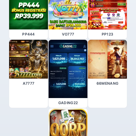
PP444
VO777
PP123
A7777
66MENANG
GADING22