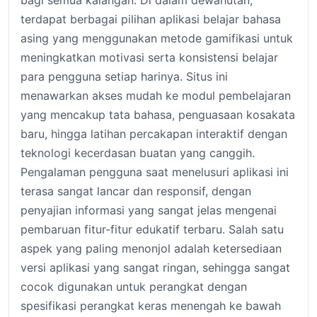
bagi semua kalangan. Di dalam dewahutan,
terdapat berbagai pilihan aplikasi belajar bahasa
asing yang menggunakan metode gamifikasi untuk
meningkatkan motivasi serta konsistensi belajar
para pengguna setiap harinya. Situs ini
menawarkan akses mudah ke modul pembelajaran
yang mencakup tata bahasa, penguasaan kosakata
baru, hingga latihan percakapan interaktif dengan
teknologi kecerdasan buatan yang canggih.
Pengalaman pengguna saat menelusuri aplikasi ini
terasa sangat lancar dan responsif, dengan
penyajian informasi yang sangat jelas mengenai
pembaruan fitur-fitur edukatif terbaru. Salah satu
aspek yang paling menonjol adalah ketersediaan
versi aplikasi yang sangat ringan, sehingga sangat
cocok digunakan untuk perangkat dengan
spesifikasi perangkat keras menengah ke bawah