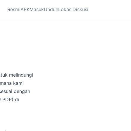
Resmi
APK
Masuk
Unduh
Lokasi
Diskusi
ntuk melindungi
aimana kami
sesuai dengan
 PDP) di