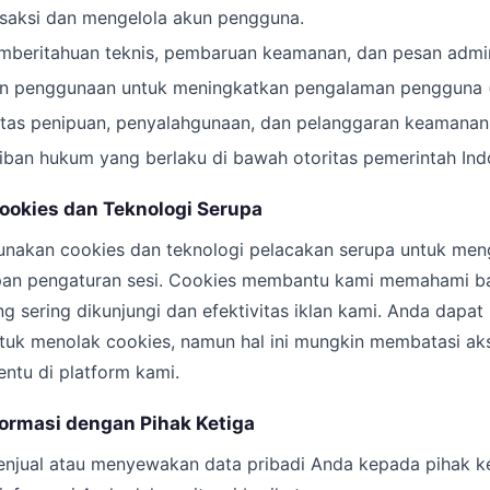
saksi dan mengelola akun pengguna.
beritahuan teknis, pembaruan keamanan, dan pesan admini
en penggunaan untuk meningkatkan pengalaman pengguna (
tas penipuan, penyalahgunaan, dan pelanggaran keamanan 
ban hukum yang berlaku di bawah otoritas pemerintah Ind
ookies dan Teknologi Serupa
akan cookies dan teknologi pelacakan serupa untuk menge
an pengaturan sesi. Cookies membantu kami memahami ba
ng sering dikunjungi dan efektivitas iklan kami. Anda dapa
uk menolak cookies, namun hal ini mungkin membatasi ak
entu di platform kami.
ormasi dengan Pihak Ketiga
enjual atau menyewakan data pribadi Anda kepada pihak k