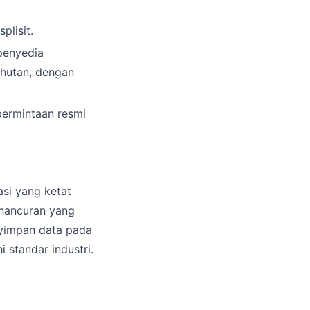
lisit.
penyedia
ahutan, dengan
permintaan resmi
si yang ketat
ghancuran yang
nyimpan data pada
 standar industri.