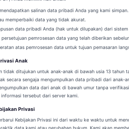
endapatkan salinan data pribadi Anda yang kami simpan.
u memperbaiki data yang tidak akurat.
usan data pribadi Anda (hak untuk dilupakan) dari siste
 persetujuan pemrosesan data yang telah diberikan sebelu
ratan atas pemrosesan data untuk tujuan pemasaran lang
Privasi Anak
 tidak ditujukan untuk anak-anak di bawah usia 13 tahun
dak secara sengaja mengumpulkan data pribadi dari anak-a
ngumpulkan data dari anak di bawah umur tanpa verifikasi
nformasi tersebut dari server kami.
ijakan Privasi
barui Kebijakan Privasi ini dari waktu ke waktu untuk me
raktik data kami atau perubahan hukum. Kami akan member