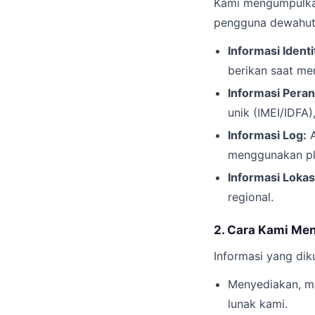
Kami mengumpulkan
pengguna dewahuta
Informasi Identi
berikan saat me
Informasi Peran
unik (IMEI/IDFA),
Informasi Log:
A
menggunakan pl
Informasi Lokas
regional.
2. Cara Kami Me
Informasi yang dik
Menyediakan, me
lunak kami.