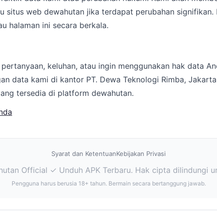
tau situs web dewahutan jika terdapat perubahan signifika
u halaman ini secara berkala.
 pertanyaan, keluhan, atau ingin menggunakan hak data An
an data kami di kantor PT. Dewa Teknologi Rimba, Jakarta,
ang tersedia di platform dewahutan.
nda
Syarat dan Ketentuan
Kebijakan Privasi
tan Official ✓ Unduh APK Terbaru. Hak cipta dilindungi 
Pengguna harus berusia 18+ tahun. Bermain secara bertanggung jawab.