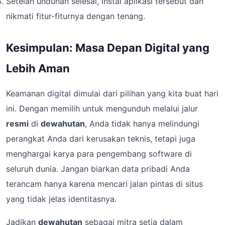
Setelah unduhan selesai, instal aplikasi tersebut dan
nikmati fitur-fiturnya dengan tenang.
Kesimpulan: Masa Depan Digital yang
Lebih Aman
Keamanan digital dimulai dari pilihan yang kita buat hari
ini. Dengan memilih untuk mengunduh melalui jalur
resmi
di
dewahutan
, Anda tidak hanya melindungi
perangkat Anda dari kerusakan teknis, tetapi juga
menghargai karya para pengembang software di
seluruh dunia. Jangan biarkan data pribadi Anda
terancam hanya karena mencari jalan pintas di situs
yang tidak jelas identitasnya.
Jadikan
dewahutan
sebagai mitra setia dalam