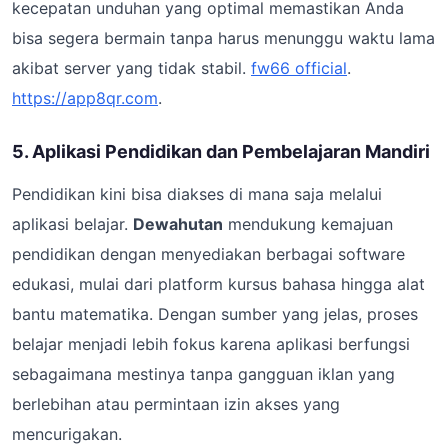
kecepatan unduhan yang optimal memastikan Anda
bisa segera bermain tanpa harus menunggu waktu lama
akibat server yang tidak stabil.
fw66 official
.
https://app8qr.com
.
5. Aplikasi Pendidikan dan Pembelajaran Mandiri
Pendidikan kini bisa diakses di mana saja melalui
aplikasi belajar.
Dewahutan
mendukung kemajuan
pendidikan dengan menyediakan berbagai software
edukasi, mulai dari platform kursus bahasa hingga alat
bantu matematika. Dengan sumber yang jelas, proses
belajar menjadi lebih fokus karena aplikasi berfungsi
sebagaimana mestinya tanpa gangguan iklan yang
berlebihan atau permintaan izin akses yang
mencurigakan.